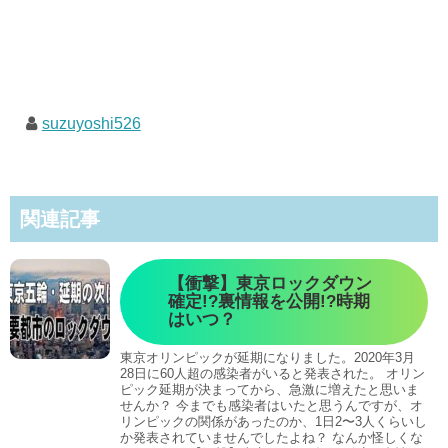
suzuyoshi526
関連記事
【衝撃】東京ロックダウン
確定!?裏情報を公開!?時期
はいつ？
東京オリンピックが延期になりました。2020年3月
28日に60人超の感染者がいると発表された。 オリン
ピック延期が決まってから、急激に増えたと思いま
せんか？ 今までも感染者はいたと思うんですが、オ
リンピックの関係があったのか、1日2〜3人くらいし
か発表されていませんでしたよね？ なんか怪しくな