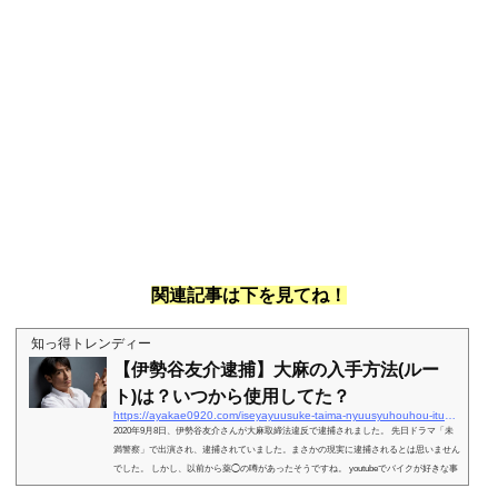
関連記事は下を見てね！
知っ得トレンディー
【伊勢谷友介逮捕】大麻の入手方法(ルー
ト)は？いつから使用してた？
https://ayakae0920.com/iseyayuusuke-taima-nyuusyuhouhou-itukarashiyou-6282
2020年9月8日、伊勢谷友介さんが大麻取締法違反で逮捕されました。 先日ドラマ「未
満警察」で出演され、逮捕されていました。まさかの現実に逮捕されるとは思いません
でした。 しかし、以前から薬◯の噂があったそうですね。 youtubeでバイクが好きな事
を拝見していました。大変ショックです！ そこで気になるのが、【伊勢谷友介逮捕】