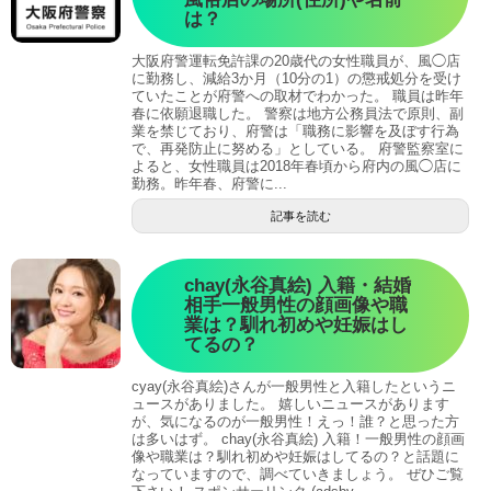
は？
大阪府警運転免許課の20歳代の女性職員が、風◯店
に勤務し、減給3か月（10分の1）の懲戒処分を受け
ていたことが府警への取材でわかった。 職員は昨年
春に依願退職した。 警察は地方公務員法で原則、副
業を禁じており、府警は「職務に影響を及ぼす行為
で、再発防止に努める」としている。 府警監察室に
よると、女性職員は2018年春頃から府内の風◯店に
勤務。昨年春、府警に...
記事を読む
chay(永谷真絵) 入籍・結婚
相手一般男性の顔画像や職
業は？馴れ初めや妊娠はし
てるの？
cyay(永谷真絵)さんが一般男性と入籍したというニ
ュースがありました。 嬉しいニュースがあります
が、気になるのが一般男性！えっ！誰？と思った方
は多いはず。 chay(永谷真絵) 入籍！一般男性の顔画
像や職業は？馴れ初めや妊娠はしてるの？と話題に
なっていますので、調べていきましょう。 ぜひご覧