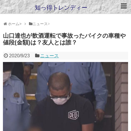
知っ得トレンディー
ホーム
>
ニュース
>
山口達也が飲酒運転で事故ったバイクの車種や
値段(金額)は？友人とは誰？
2020/9/23
ニュース