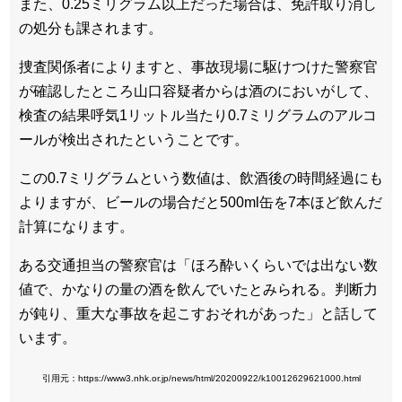
また、0.25ミリグラム以上だった場合は、免許取り消し
の処分も課されます。
捜査関係者によりますと、事故現場に駆けつけた警察官
が確認したところ山口容疑者からは酒のにおいがして、
検査の結果呼気1リットル当たり0.7ミリグラムのアルコ
ールが検出されたということです。
この0.7ミリグラムという数値は、飲酒後の時間経過にも
よりますが、ビールの場合だと500ml缶を7本ほど飲んだ
計算になります。
ある交通担当の警察官は「ほろ酔いくらいでは出ない数
値で、かなりの量の酒を飲んでいたとみられる。判断力
が鈍り、重大な事故を起こすおそれがあった」と話して
います。
引用元：https://www3.nhk.or.jp/news/html/20200922/k10012629621000.html