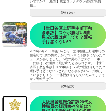
いですか？ 【衝撃】東京ロックダウン確定!?裏情
報...
記事を読む
【世田谷区上野毛中町下敷
き事故】スケボ腹ばい5歳
男児の親は何してた？運転
手は悪くない!?
2020年6月23日午後1時ごろ、世田谷区上野毛中町の
住宅街で5歳の男の子がワゴン車に下敷きになったニ
ュースがありました。 5歳の男の子はスケートボー
ドに腹ばいに道路に飛び出たとみられます。 【世田
谷区下敷き事故】スケボ腹ばい5歳の親は何してた？
運転手は悪くない!?と気になる事が多いので検証し
ていきましょう。 一体親は何をしていたんでしょう
か？運転手は7m...
記事を読む
大阪府警運転免許課20代女
性職員の顔画像や名前は？
風俗店の場所(住所)や名前