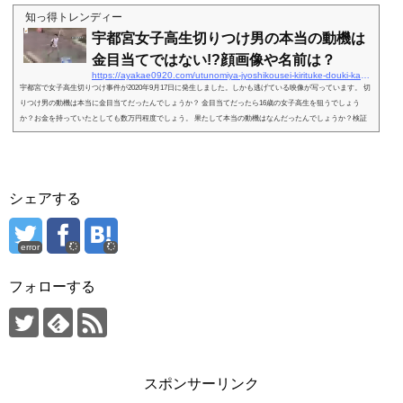
大麻の入手方法は？いつから使用してた？という事です。 調べてみましたので、ぜひ
知っ得トレンディー
ご覧下さい！スポンサーリンク (adsbygoogle = window.adsbygoogle || ).push({});...
宇都宮女子高生切りつけ男の本当の動機は
金目当てではない!?顔画像や名前は？
https://ayakae0920.com/utunomiya-jyoshikousei-kirituke-douki-kanemeate-kaogazou-namae-6349
宇都宮で女子高生切りつけ事件が2020年9月17日に発生しました。しかも逃げている映像が写っています。 切
りつけ男の動機は本当に金目当てだったんでしょうか？ 金目当てだったら16歳の女子高生を狙うでしょう
か？お金を持っていたとしても数万円程度でしょう。 果たして本当の動機はなんだったんでしょうか？検証
していきましょう ぜひご覧下さい！スポンサーリンク (adsbygoogle = window.adsbygoogle || ).push({});宇都宮
で女子高生切りつけ事件発生！ １７日朝、宇都宮市内の駅で女子高校生が、男...
シェアする
error
フォローする
スポンサーリンク