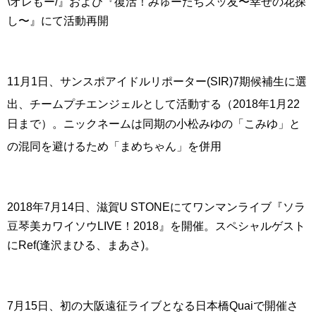
\オレもー/』および『復活！みゅーたちズッ友〜幸せの花探
し〜』にて活動再開
11月1日、サンスポアイドルリポーター(SIR)7期候補生に選
出、チームプチエンジェルとして活動する
（2018年1月22
日まで）。ニックネームは同期の小松みゆの「こみゆ」と
の混同を避けるため「まめちゃん」を併用
2018年
7月14日、滋賀U STONEにてワンマンライブ『ソラ
豆琴美カワイソウLIVE！2018』を開催。スペシャルゲスト
にRef(逢沢まひる、まあさ)。
7月15日、初の大阪遠征ライブとなる日本橋Quaiで開催さ