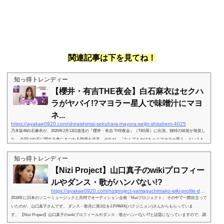
関連記事は下を見てね！
知っ得トレンディー
【櫻井・有吉THE夜会】白石麻衣はセクハ
ラがヤバイ!?マヨラー星人で味噌汁にマヨ
ネ...
https://ayakae0920.com/shiraishimai-sekuhara-mayora-seijin-shitabero-4025
乃木坂46白石麻衣が、2020年2月13日放送の『櫻井・有吉 THE夜会』（TBS系）に出演。独特の味覚が発覚し
た。 今回は白石に関する食にまつわる疑惑を追及。それが、「なんでもかけちゃうマヨラー星人」というも
の。 嵐・櫻井翔が「なんでも？」と聞くと「なんでもかけますね」と認めた。一番のオススメは「お刺身」
だそうで、刺身には醤油もつけつつマヨネーズもかけると告げる。 有吉弘行は「お刺身にマヨネーズをかけ
知っ得トレンディー
るの出川さん（出川哲朗）以来だわ！うちの周りでは出川さんしかいない」と驚き。 さらに白石か...
【Nizi Project】山口真子のwikiプロフィー
ルやダンス・歌がハンパない!?
https://ayakae0920.com/niziproject-yamaguchimako-wiki-profile-dance-uta-4205
2019年に日本のソニーミュージックと共同でオーディション企画「Niziプロジェクト」 その中で一際目立って
いたのが、山口真子さんです。 ダンス・歌共に第1位をJ.P.PARK(パクジニョン)さんからもらっていま
す。 【Nizi Project】山口真子のwikiプロフィールやダンス・歌がハンパない!?と話題になっていますので、調
べていきましょう。 一体、山口真子とはどんな人物なんでしょうか？ ぜひご覧下さい！スポンサーリンク (a