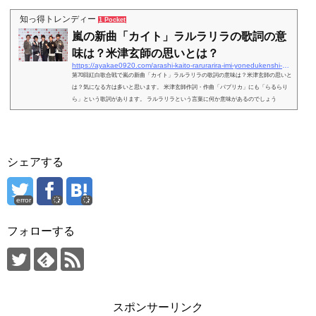
dsbygoogle = window.adsbygoogle || ).push({});【Nizi Project】山口真子のwi...
知っ得トレンディー
1 Pocket
嵐の新曲「カイト」ラルラリラの歌詞の意
味は？米津玄師の思いとは？
https://ayakae0920.com/arashi-kaito-rarurarira-imi-yonedukenshi-3354
第70回紅白歌合戦で嵐の新曲「カイト」ラルラリラの歌詞の意味は？米津玄師の思いと
は？気になる方は多いと思います。 米津玄師作詞・作曲「パプリカ」にも「らるらり
ら」という歌詞があります。 ラルラリラという言葉に何か意味があるのでしょう
か？ そして嵐の新曲「カイト」を紹介していきたいと思います。 ぜひご覧下さい！ス
ポンサーリンク (adsbygoogle = window.adsbygoogle || ).push({});嵐の新曲「カイト」ラ
ルラリラの意味は？191231 紅白歌合戦嵐 x 米津玄師 pic.twitter.com/2OXNv8Q3hi— つ
じ...
シェアする
error
フォローする
スポンサーリンク