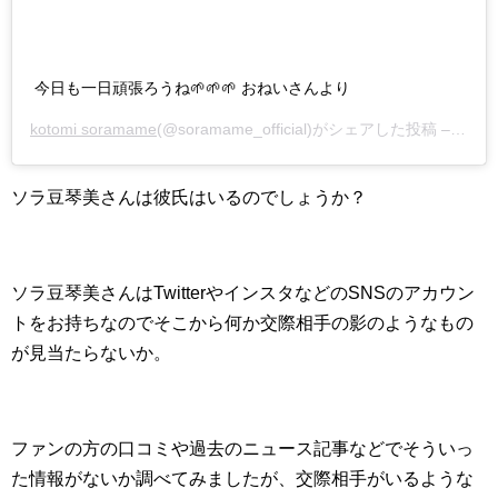
今日も一日頑張ろうね🌱🌱🌱 おねいさんより
kotomi soramame
(@soramame_official)がシェアした投稿 –
202
ソラ豆琴美さんは彼氏はいるのでしょうか？
ソラ豆琴美さんはTwitterやインスタなどのSNSのアカウン
トをお持ちなのでそこから何か交際相手の影のようなもの
が見当たらないか。
ファンの方の口コミや過去のニュース記事などでそういっ
た情報がないか調べてみましたが、交際相手がいるような