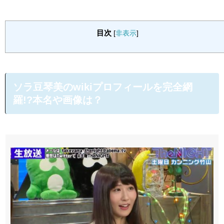
目次
[
非表示
]
ソラ豆琴美のwikiプロフィールを完全網
羅!?本名や画像は？