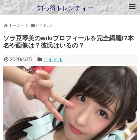
知っ得トレンディー
ホーム
>
アイドル
>
ソラ豆琴美のwikiプロフィールを完全網羅!?本
名や画像は？彼氏はいるの？
2020/4/15
アイドル