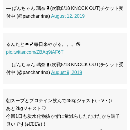
— ぱんちゃん 璃奈🥊(次戦8/18 KNOCK OUT)チケット受
付中 (@panchanrina)
August 12, 2019
るんたと💋💕毎日来やがる。。。😘
pic.twitter.com/ZBAq9tAF6T
— ぱんちゃん 璃奈🥊(次戦8/18 KNOCK OUT)チケット受
付中 (@panchanrina)
August 9, 2019
朝スープとプロテイン飲んで48kgジャスト(・∀・)♪
あと2kgジャスト♡
今回1日も炭水化物抜かずに量減らしただけだから調子
良いです(๑･̑◡･̑๑)！