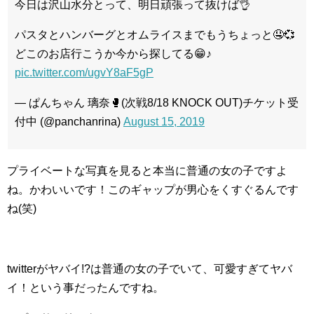
今日は沢山水分とって、明日頑張って抜けば👌
パスタとハンバーグとオムライスまでもうちょっと🤤💞
どこのお店行こうか今から探してる😁♪
pic.twitter.com/ugvY8aF5gP
— ぱんちゃん 璃奈🥊(次戦8/18 KNOCK OUT)チケット受
付中 (@panchanrina)
August 15, 2019
プライベートな写真を見ると本当に普通の女の子ですよ
ね。かわいいです！このギャップが男心をくすぐるんです
ね(笑)
twitterがヤバイ!?は普通の女の子でいて、可愛すぎてヤバ
イ！という事だったんですね。