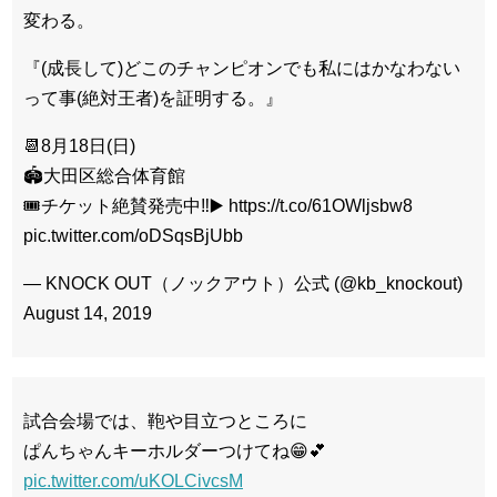
変わる。
『(成長して)どこのチャンピオンでも私にはかなわない
って事(絶対王者)を証明する。』
📆8月18日(日)
🏟️大田区総合体育館
🎟️チケット絶賛発売中‼️▶️ https://t.co/61OWljsbw8
pic.twitter.com/oDSqsBjUbb
— KNOCK OUT（ノックアウト）公式 (@kb_knockout)
August 14, 2019
試合会場では、鞄や目立つところに
ぱんちゃんキーホルダーつけてね😁💕
pic.twitter.com/uKOLCivcsM