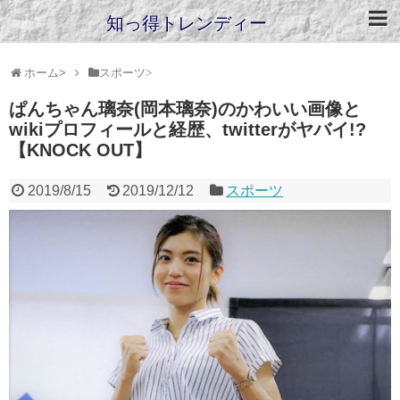
知っ得トレンディー
ホーム
>
スポーツ
>
ぱんちゃん璃奈(岡本璃奈)のかわいい画像と
wikiプロフィールと経歴、twitterがヤバイ!?
【KNOCK OUT】
2019/8/15
2019/12/12
スポーツ