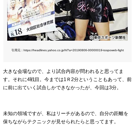
引用元：https://headlin
es.yahoo.co.jp/hl?a=20190806-00000019-tospoweb-fight
大きな会場なので、より試合内容が問われると思ってま
す。それに4戦目。今までは1Ｒ2分ということもあって、前
に前に出ていく試合しかできなかったが、今回は3分。
未知の領域ですが、私はリーチがあるので、自分の距離を
保ちながらテクニックが見せられたらと思ってます。