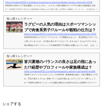
https://ayakae0920.com/wbss-inouenaoya-donea-hikakin-nedan-geinoujin-2258
WBSS井上尚弥ドネア戦を観戦していたヒカキン・セイキンの席の値段がヤバイ!?その他の大物芸能人を紹
介！ 2019年11月7日に行われたWBSS井上尚弥vsドネア戦に数々の芸能人が観戦していました。 その中でもよ
く映っていたヒカキンさんがかなり良い席で観られていました。 一体その席の値段はいくらなんでしょう
か？ そのほかにも大物芸能人が観戦されていました。その大物芸能人は一体誰なんでしょうか？ ぜひご覧下
知っ得トレンディー
さい！スポンサーリンク (adsbygoogle = window.adsbygoogle || ).push({});WBSS井上尚...
ラグビーの人気の理由はスポーツマンシッ
プで肉食系男子!?ルールや観戦の仕方は？
https://ayakae0920.com/rugby-ninki-nikusyokukeidanshi-rule-1450
2019年9月20日からラグビーワールドカップが開催されました。 昔は野蛮なスポーツだ
と思っていましたが、今や超人気スポーツになっていますよね？ そんなラグビーの人
気の理由はスポーツマンシップや肉食系男子!?が理由と話題になっています。 なぜ、こ
こまで人気スポーツになったかを徹底検証していきたいと思います。 ぜひご覧下さ
い！スポンサーリンク (adsbygoogle = window.adsbygoogle || ).push({});ラグビーの人気
知っ得トレンディー
の理由はスポーツマンシップで肉食系男子!?引用元：https://rugby-rp.com/2019/08/2...
皆川夏穂のバランスの良さは足の指にあっ
た!?経歴やプロフィールや家族構成は？
https://ayakae0920.com/minagawakaho-ashinoyubi-keireki-profile-kazoku-944
2016年リオデジャネイロオリンピック日本代表（新体操個人総合）の皆川夏穂さんです
が、手足の長さとブレない身体バランスは足の指にあった!?ってどういう事でしょう
か？ 2020年の東京オリンピックの活躍も期待される皆川かほさんの経歴やプロフィー
ルや家族について調べていきたいと思います。 メダルも期待される皆川夏穂さんのあ
れこれをお伝えできればと思います。 ぜひご覧下さい！スポンサーリンク (adsbygoogl
e = window.adsbygoogle || ).push({});皆川夏穂のプロフィールと経歴を紹介引用元：http
s://t...
シェアする