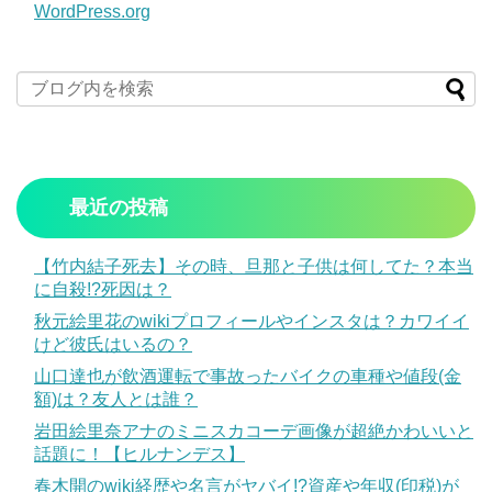
WordPress.org
最近の投稿
【竹内結子死去】その時、旦那と子供は何してた？本当
に自殺!?死因は？
秋元絵里花のwikiプロフィールやインスタは？カワイイ
けど彼氏はいるの？
山口達也が飲酒運転で事故ったバイクの車種や値段(金
額)は？友人とは誰？
岩田絵里奈アナのミニスカコーデ画像が超絶かわいいと
話題に！【ヒルナンデス】
春木開のwiki経歴や名言がヤバイ!?資産や年収(印税)が