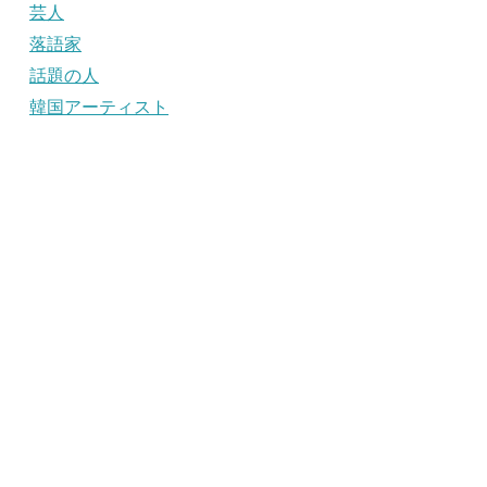
芸人
落語家
話題の人
韓国アーティスト