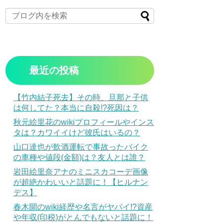
最近の投稿
【竹内結子死去】その時、旦那と子供
は何してた？本当に自殺!?死因は？
秋元絵里花のwikiプロフィールやインス
タは？カワイイけど彼氏はいるの？
山口達也が飲酒運転で事故ったバイク
の車種や値段(金額)は？友人とは誰？
岩田絵里奈アナのミニスカコーデ画像
が超絶かわいいと話題に！【ヒルナン
デス】
春木開のwiki経歴や名言がヤバイ!?資産
や年収(印税)がとんでもないと話題に！