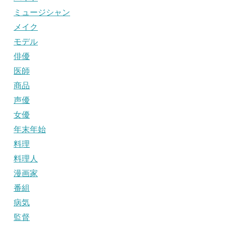
ミュージシャン
メイク
モデル
俳優
医師
商品
声優
女優
年末年始
料理
料理人
漫画家
番組
病気
監督