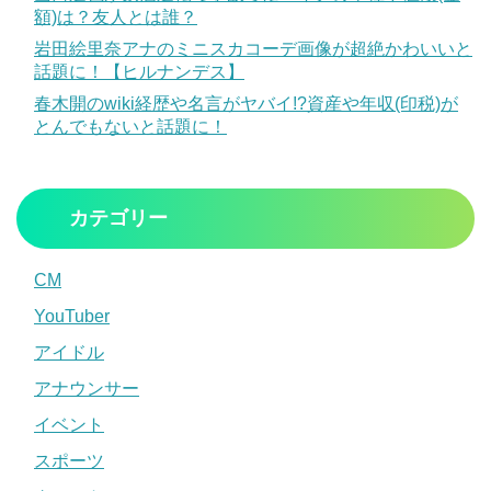
額)は？友人とは誰？
岩田絵里奈アナのミニスカコーデ画像が超絶かわいいと
話題に！【ヒルナンデス】
春木開のwiki経歴や名言がヤバイ!?資産や年収(印税)が
とんでもないと話題に！
カテゴリー
CM
YouTuber
アイドル
アナウンサー
イベント
スポーツ