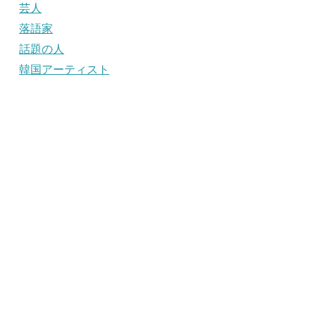
芸人
落語家
話題の人
韓国アーティスト