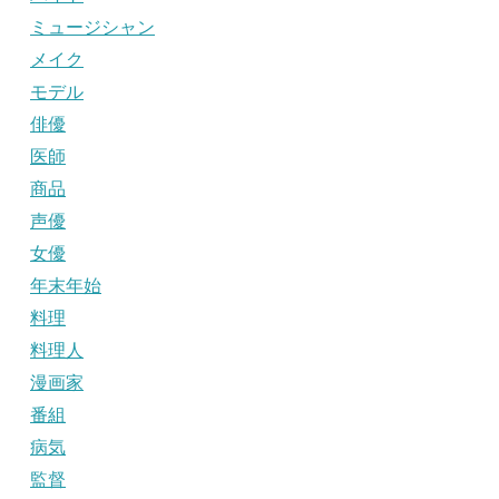
ミュージシャン
メイク
モデル
俳優
医師
商品
声優
女優
年末年始
料理
料理人
漫画家
番組
病気
監督