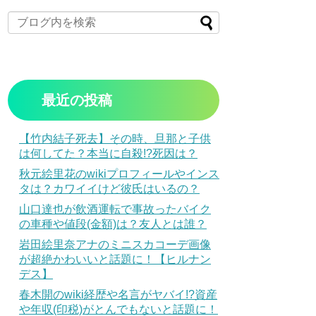
最近の投稿
【竹内結子死去】その時、旦那と子供
は何してた？本当に自殺!?死因は？
秋元絵里花のwikiプロフィールやインス
タは？カワイイけど彼氏はいるの？
山口達也が飲酒運転で事故ったバイク
の車種や値段(金額)は？友人とは誰？
岩田絵里奈アナのミニスカコーデ画像
が超絶かわいいと話題に！【ヒルナン
デス】
春木開のwiki経歴や名言がヤバイ!?資産
や年収(印税)がとんでもないと話題に！