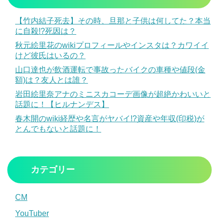
【竹内結子死去】その時、旦那と子供は何してた？本当
に自殺!?死因は？
秋元絵里花のwikiプロフィールやインスタは？カワイイ
けど彼氏はいるの？
山口達也が飲酒運転で事故ったバイクの車種や値段(金
額)は？友人とは誰？
岩田絵里奈アナのミニスカコーデ画像が超絶かわいいと
話題に！【ヒルナンデス】
春木開のwiki経歴や名言がヤバイ!?資産や年収(印税)が
とんでもないと話題に！
カテゴリー
CM
YouTuber