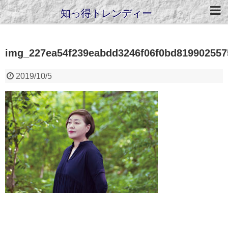
知っ得トレンディー
img_227ea54f239eabdd3246f06f0bd819902557
2019/10/5