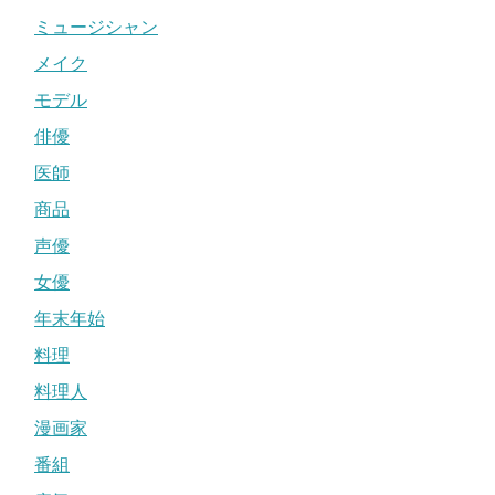
ミュージシャン
メイク
モデル
俳優
医師
商品
声優
女優
年末年始
料理
料理人
漫画家
番組