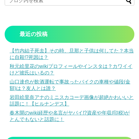
最近の投稿
【竹内結子死去】その時、旦那と子供は何してた？本当
に自殺!?死因は？
秋元絵里花のwikiプロフィールやインスタは？カワイイ
けど彼氏はいるの？
山口達也が飲酒運転で事故ったバイクの車種や値段(金
額)は？友人とは誰？
岩田絵里奈アナのミニスカコーデ画像が超絶かわいいと
話題に！【ヒルナンデス】
春木開のwiki経歴や名言がヤバイ!?資産や年収(印税)が
とんでもないと話題に！